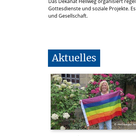
Das Dekanat Hellweg organisiert regel
Gottesdienste und soziale Projekte. E
und Gesellschaft.
Aktuelles
© Hellweger An