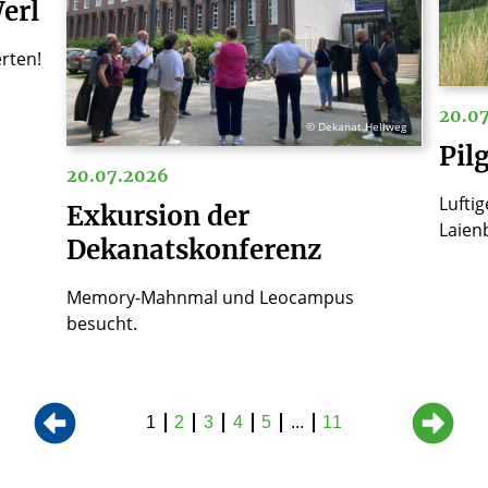
erl
erten!
20.0
© Dekanat Hellweg
Pil
20.07.2026
Lufti
Exkursion der
Laien
Dekanatskonferenz
Memory-Mahnmal und Leocampus
besucht.
1
2
3
4
5
...
11