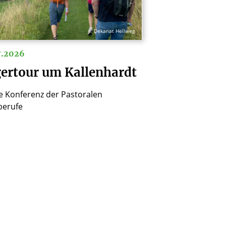
© Dekanat Hellweg
7.2026
gertour um Kallenhardt
ge Konferenz der Pastoralen
berufe