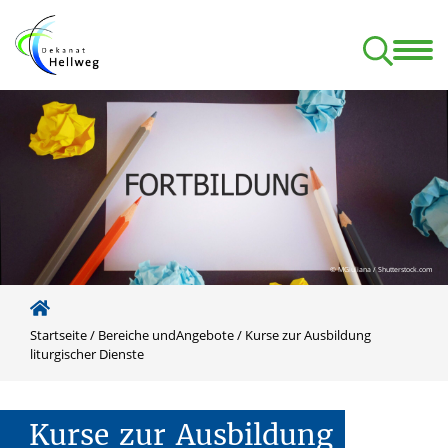
Bereiche undAngebote
Service
Pfarreien/Pastorale Räume
ion und Intervention bei Missbrauch
© MGiuliana / Shutterstock.com
Startseite
/
Bereiche undAngebote
/
Kurse zur Ausbildung
liturgischer Dienste
Kurse
zur
Ausbildung