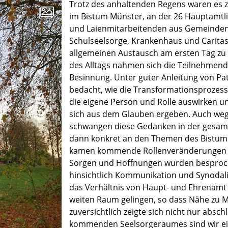
Trotz des anhaltenden Regens waren es z
im Bistum Münster, an der 26 Hauptamtli
und Laienmitarbeitenden aus Gemeinden 
Schulseelsorge, Krankenhaus und Carita
allgemeinen Austausch am ersten Tag z
des Alltags nahmen sich die Teilnehmende
Besinnung. Unter guter Anleitung von P
bedacht, wie die Transformationsprozess
die eigene Person und Rolle auswirken 
sich aus dem Glauben ergeben. Auch weg
schwangen diese Gedanken in der gesam
dann konkret an den Themen des Bistums
kamen kommende Rollenveränderungen z
Sorgen und Hoffnungen wurden besproc
hinsichtlich Kommunikation und Synodalit
das Verhältnis von Haupt- und Ehrenamt
weiten Raum gelingen, so dass Nähe zu 
zuversichtlich zeigte sich nicht nur absc
kommenden Seelsorgeraumes sind wir ei