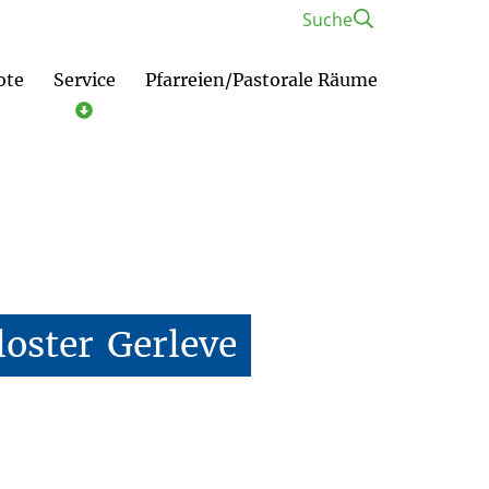
Suche
ote
Service
Pfarreien/Pastorale Räume
loster
Gerleve