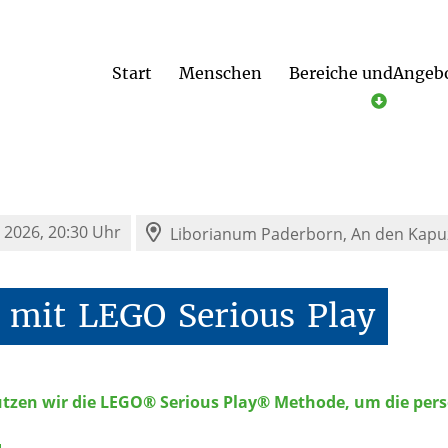
Start
Menschen
Bereiche undAngeb
ldung liturgischer Dienste
Beratung und Unterstützung im Ehrenamt
Prävention und Intervention bei Missbrauch
 2026, 20:30 Uhr
Liborianum Paderborn,
An den Kapu
mit
LEGO
Serious
Play
tzen wir die LEGO® Serious Play® Methode, um die persö